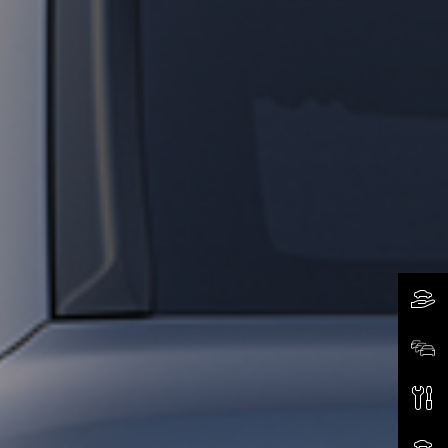
차
전시
서비