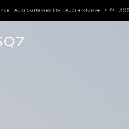
ence
Audi Sustainability
Audi exclusive
아우디 인증중
SQ7